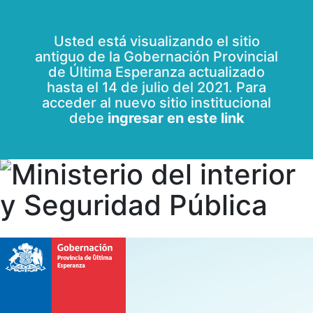
Usted está visualizando el sitio
antiguo de la Gobernación Provincial
de Última Esperanza actualizado
hasta el 14 de julio del 2021. Para
acceder al nuevo sitio institucional
debe
ingresar en este link