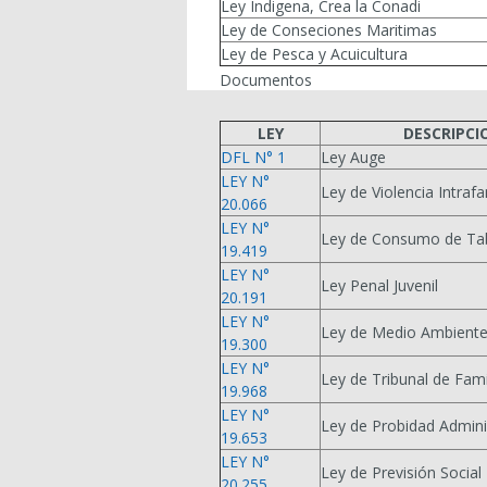
Ley Indigena, Crea la Conadi
Ley de Conseciones Maritimas
Ley de Pesca y Acuicultura
Documentos
LEY
DESCRIPCI
DFL N° 1
Ley Auge
LEY N°
Ley de Violencia Intrafa
20.066
LEY N°
Ley de Consumo de Ta
19.419
LEY N°
Ley Penal Juvenil
20.191
LEY N°
Ley de Medio Ambient
19.300
LEY N°
Ley de Tribunal de Fami
19.968
LEY N°
Ley de Probidad Admini
19.653
LEY N°
Ley de Previsión Social
20.255