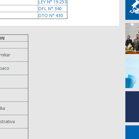
LEY N° 19.253
DFL N° 340
DTO N° 430
ON
miliar
baco
e
lia
strativa