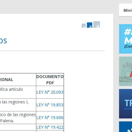
Mini
a
a
a
os
DOCUMENTO
GIONAL
PDF
fica artículo
LEY N° 20.093
 las regiones I,
LEY N° 19.853
ico de las regiones
LEY N° 19.606
 Palena.
LEY N° 19.422