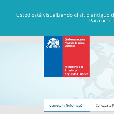
Usted está visualizando el sitio antiguo 
Para acced
Menú Principal
Conozca la Gobernación
Conozca la P